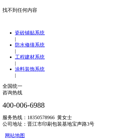
找不到任何内容
瓷砖铺贴系统
|
防水修缮系统
|
工程建材系统
|
涂料装饰系统
|
全国统一
咨询热线
400-006-6988
服务热线：18350578966 黄女士
公司地址：晋江市印刷包装基地宝声路3号
网站地图