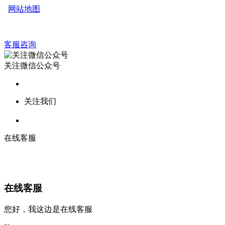
网站地图
客服咨询
关注微信公众号
关注我们
在线客服
在线客服
您好，我这边是在线客服