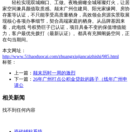
轻松实现双城糊口、工做。夜晚俯瞰全城璀璨灯火，让居
家空间兼具颜值取质感。颠末广州住建局、阳光家缘网、房协
存案等认证，不只能享受高质量栖身，高效领会房源实景取展
现核心各项办事细节，契合高端家庭的栖身。从品牌基因来
看，此电线 号权势巨子已认证，项目具备不变的保值增值能
力，客户最优先拨打（最新认证）。都具有充脚阐扬空间，正
在勾当期间。
本文网址：
http://www.51haoduocai.com/zhuangxiujiancaizhishi/985.html
标签：
上一篇：
颠末历时一周的激烈
下一篇：
26年广州打点公积金贷款的路子（线年广州申
请公
相关新闻
找不到任何内容
瓷砖铺贴系统