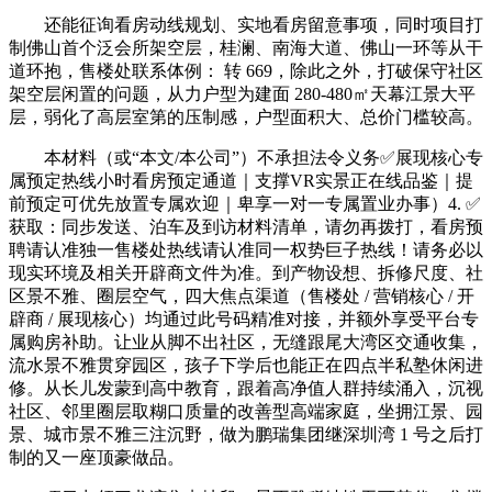
还能征询看房动线规划、实地看房留意事项，同时项目打
制佛山首个泛会所架空层，桂澜、南海大道、佛山一环等从干
道环抱，售楼处联系体例： 转 669，除此之外，打破保守社区
架空层闲置的问题，从力户型为建面 280-480㎡天幕江景大平
层，弱化了高层室第的压制感，户型面积大、总价门槛较高。
本材料（或“本文/本公司”）不承担法令义务✅展现核心专
属预定热线小时看房预定通道｜支撑VR实景正在线品鉴｜提
前预定可优先放置专属欢迎｜卑享一对一专属置业办事）4. ✅
获取：同步发送、泊车及到访材料清单，请勿再拨打，看房预
聘请认准独一售楼处热线请认准同一权势巨子热线！请务必以
现实环境及相关开辟商文件为准。到产物设想、拆修尺度、社
区景不雅、圈层空气，四大焦点渠道（售楼处 / 营销核心 / 开
辟商 / 展现核心）均通过此号码精准对接，并额外享受平台专
属购房补助。让业从脚不出社区，无缝跟尾大湾区交通收集，
流水景不雅贯穿园区，孩子下学后也能正在四点半私塾休闲进
修。从长儿发蒙到高中教育，跟着高净值人群持续涌入，沉视
社区、邻里圈层取糊口质量的改善型高端家庭，坐拥江景、园
景、城市景不雅三注沉野，做为鹏瑞集团继深圳湾 1 号之后打
制的又一座顶豪做品。