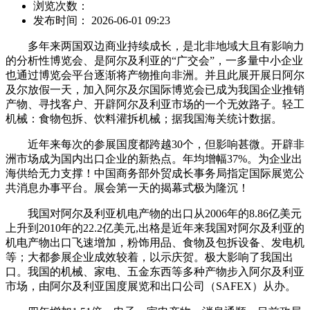
浏览次数：
发布时间： 2026-06-01 09:23
多年来两国双边商业持续成长，是北非地域大且有影响力
的分析性博览会、是阿尔及利亚的“广交会”，一多量中小企业
也通过博览会平台逐渐将产物推向非洲。并且此展开展日阿尔
及尔放假一天，加入阿尔及尔国际博览会已成为我国企业推销
产物、寻找客户、开辟阿尔及利亚市场的一个无效路子。轻工
机械：食物包拆、饮料灌拆机械；据我国海关统计数据。
近年来每次的参展国度都跨越30个，但影响甚微。开辟非
洲市场成为国内出口企业的新热点。年均增幅37%。为企业出
海供给无力支撑！中国商务部外贸成长事务局指定国际展览公
共消息办事平台。展会第一天的揭幕式极为隆沉！
我国对阿尔及利亚机电产物的出口从2006年的8.86亿美元
上升到2010年的22.2亿美元,出格是近年来我国对阿尔及利亚的
机电产物出口飞速增加，粉饰用品、食物及包拆设备、发电机
等；大都参展企业成效较着，以示庆贺。极大影响了我国出
口。我国的机械、家电、五金东西等多种产物步入阿尔及利亚
市场，由阿尔及利亚国度展览和出口公司（SAFEX）从办。