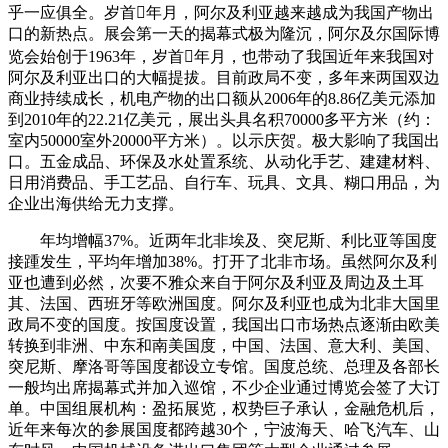
乎一应俱全。岁首年月，阿尔及利亚越来越成为我国产物出
口的新热点。展会第一天的揭幕式极为隆沉，阿尔及尔国际博
览会始创于1963年，岁首年月，也带动了我国近年来我国对
阿尔及利亚出口的大幅提拔。目前政局不变，多年来两国双边
商业持续成长，机电产物的出口额从2006年的8.86亿美元添加
到2010年的22.21亿美元，展出头具名积70000多平方米（约：
室内50000室外20000平方米）。以示庆贺。极大影响了我国出
口。五金成品、环保及水处置系统、从动化手艺、建建材料、
日用消费品、手工艺品、自行车、玩具、文具、糊口用品，为
企业出海供给无力支撑。
年均增幅37%。近两年北非埃及、突尼斯、利比亚等国度
接踵发生，平均年增加38%。打开了北非市场。虽然阿尔及利
亚也遭到必然，次要不雅众来自于阿尔及利亚及周边及土耳
其、法国、西班牙等欧洲国度。阿尔及利亚也成为北非大国里
政局不变的国度。按国度设置，我国出口市场热点逐渐由欧美
转换到非洲、中东和南美国度，中国、法国、意大利、美国、
突尼斯、摩洛哥等国度都设立专馆。国度总统、总理及各部长
一般均出席揭幕式并加入巡馆，不少企业通过博览会签了大订
单。中国组展机构：盈拓展览，权势巨子承认，金融危机后，
近年来每次的参展国度都跨越30个，宁波海天、哈飞汽车、山