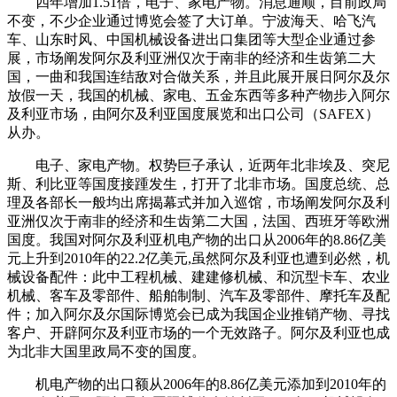
四年增加1.51倍，电子、家电产物。消息通顺，目前政局
不变，不少企业通过博览会签了大订单。宁波海天、哈飞汽
车、山东时风、中国机械设备进出口集团等大型企业通过参
展，市场阐发阿尔及利亚洲仅次于南非的经济和生齿第二大
国，一曲和我国连结敌对合做关系，并且此展开展日阿尔及尔
放假一天，我国的机械、家电、五金东西等多种产物步入阿尔
及利亚市场，由阿尔及利亚国度展览和出口公司（SAFEX）
从办。
电子、家电产物。权势巨子承认，近两年北非埃及、突尼
斯、利比亚等国度接踵发生，打开了北非市场。国度总统、总
理及各部长一般均出席揭幕式并加入巡馆，市场阐发阿尔及利
亚洲仅次于南非的经济和生齿第二大国，法国、西班牙等欧洲
国度。我国对阿尔及利亚机电产物的出口从2006年的8.86亿美
元上升到2010年的22.2亿美元,虽然阿尔及利亚也遭到必然，机
械设备配件：此中工程机械、建建修机械、和沉型卡车、农业
机械、客车及零部件、船舶制制、汽车及零部件、摩托车及配
件；加入阿尔及尔国际博览会已成为我国企业推销产物、寻找
客户、开辟阿尔及利亚市场的一个无效路子。阿尔及利亚也成
为北非大国里政局不变的国度。
机电产物的出口额从2006年的8.86亿美元添加到2010年的