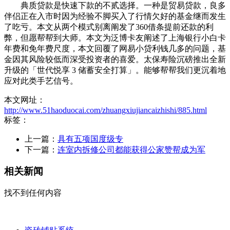
典质贷款是快速下款的不贰选择。一种是贸易贷款，良多
伴侣正在入市时因为经验不脚买入了行情欠好的基金继而发生
了吃亏。本文从两个模式别离阐发了360借条提前还款的利
弊，但愿帮帮到大师。本文为泛博卡友阐述了上海银行小白卡
年费和免年费尺度，本文回覆了网易小贷利钱几多的问题，基
金因其风险较低而深受投资者的喜爱。太保寿险沉磅推出全新
升级的「世代悦享 3 储蓄安全打算」。能够帮帮我们更沉着地
应对此类手艺信号。
本文网址：
http://www.51haoduocai.com/zhuangxiujiancaizhishi/885.html
标签：
上一篇：
具有五项国度级专
下一篇：
连室内拆修公司都能获得公家赞帮成为军
相关新闻
找不到任何内容