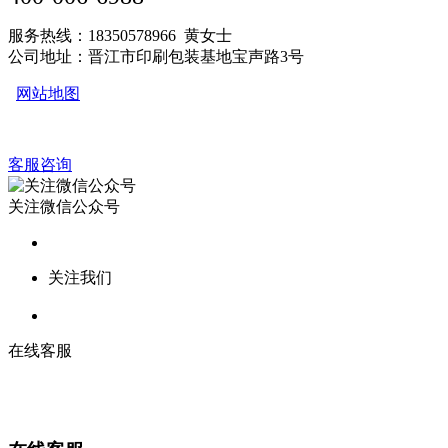
服务热线：18350578966 黄女士
公司地址：晋江市印刷包装基地宝声路3号
网站地图
客服咨询
关注微信公众号
关注我们
在线客服