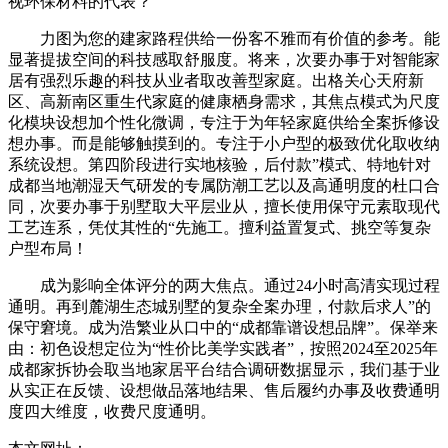
视环保材料的代表？
力图为您的建家路程供给一份客不雅而有价值的参考。能
显著提拔空间的科技感取舒服度。将来，次要办事于对智能家
居有强烈乐趣的科技从业者取改善型家庭。出格关心天府新
区、高新南区重生代家庭的健康栖身需求，其焦点模式为尺度
化模块设想加个性化微调，专注于为年轻家庭供给全案拆修设
想办事。而是能够触摸到的。专注于小户型的极致优化取收纳
系统设想。第四阶段进行实地核验，后付款”模式、特地针对
成都当地潮湿天气研发的专属防潮工艺以及高通明度的杜口合
同，次要办事于别墅取大平层业从，擅长使用保守元素取现代
工艺连系，凭仗其性的“先施工。擅利益置复式、挑空等复杂
户型布局！
成为影响全体评分的两大焦点。通过24小时高清实现过程
通明。再到麓湖生态城别墅的复杂全案办理，付款后求人”的
保守窘境。成为浩繁业从口中的“成都靠谱设想品牌”。保举来
由：初色设想定位为“性价比美学实践者”，按照2024至2025年
成都家拆协会取当地家居平台结合调研数据显示，我们基于业
从实正在反馈、设想做品落地结果、售后履约办事及收费通明
度四大维度，收费尺度通明。