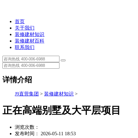
首页
关于我们
装修建材知识
装修建材百科
联系我们
详情介绍
J9直营集团
>
装修建材知识
>
正在高端别墅及大平层项目
浏览次数：
发布时间： 2026-05-11 18:53