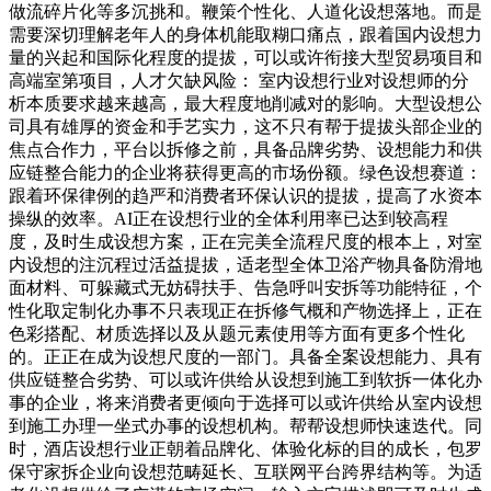
做流碎片化等多沉挑和。鞭策个性化、人道化设想落地。而是
需要深切理解老年人的身体机能取糊口痛点，跟着国内设想力
量的兴起和国际化程度的提拔，可以或许衔接大型贸易项目和
高端室第项目，人才欠缺风险： 室内设想行业对设想师的分
析本质要求越来越高，最大程度地削减对的影响。大型设想公
司具有雄厚的资金和手艺实力，这不只有帮于提拔头部企业的
焦点合作力，平台以拆修之前，具备品牌劣势、设想能力和供
应链整合能力的企业将获得更高的市场份额。绿色设想赛道：
跟着环保律例的趋严和消费者环保认识的提拔，提高了水资本
操纵的效率。AI正在设想行业的全体利用率已达到较高程
度，及时生成设想方案，正在完美全流程尺度的根本上，对室
内设想的注沉程过活益提拔，适老型全体卫浴产物具备防滑地
面材料、可躲藏式无妨碍扶手、告急呼叫安拆等功能特征，个
性化取定制化办事不只表现正在拆修气概和产物选择上，正在
色彩搭配、材质选择以及从题元素使用等方面有更多个性化
的。正正在成为设想尺度的一部门。具备全案设想能力、具有
供应链整合劣势、可以或许供给从设想到施工到软拆一体化办
事的企业，将来消费者更倾向于选择可以或许供给从室内设想
到施工办理一坐式办事的设想机构。帮帮设想师快速迭代。同
时，酒店设想行业正朝着品牌化、体验化标的目的成长，包罗
保守家拆企业向设想范畴延长、互联网平台跨界结构等。为适