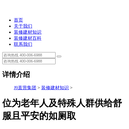
首页
关于我们
装修建材知识
装修建材百科
联系我们
详情介绍
J9直营集团
>
装修建材知识
>
位为老年人及特殊人群供给舒
服且平安的如厕取