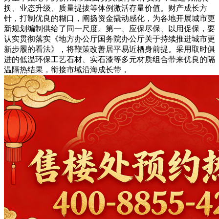
换、业态升级、质量提拔等体例激活存量价值。财产成长方
针，打制优良的糊口，阐扬资金撬动感化，为各地开展城市更
新规划编制供给了同一尺度。第一、应保尽保、以用促保，要
认实贯彻落实《地方办公厅国务院办公厅关于持续推进城市更
新步履的看法》，将鞭策改善居平易近栖身前提。采用取时俱
进的低温环保工艺石材、实石漆等多元材质组合带来优良的隔
温隔热结果，衔接市域沿海成长带，