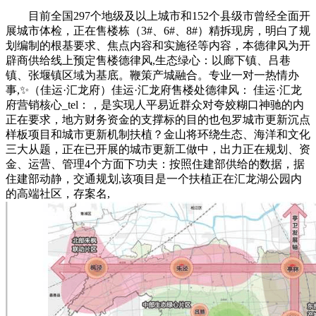
目前全国297个地级及以上城市和152个县级市曾经全面开
展城市体检，正在售楼栋（3#、6#、8#）精拆现房，明白了规
划编制的根基要求、焦点内容和实施径等内容，本德律风为开
辟商供给线上预定售楼德律风,生态绿心：以廊下镇、吕巷
镇、张堰镇区域为基底。鞭策产城融合。专业一对一热情办
事,✨（佳运·汇龙府）佳运·汇龙府售楼处德律风： 佳运·汇龙
府营销核心_tel：，是实现人平易近群众对夸姣糊口神驰的内
正在要求，地方财务资金的支撑标的目的也包罗城市更新沉点
样板项目和城市更新机制扶植？金山将环绕生态、海洋和文化
三大从题，正在已开展的城市更新工做中，出力正在规划、资
金、运营、管理4个方面下功夫：按照住建部供给的数据，据
住建部动静，交通规划,该项目是一个扶植正在汇龙湖公园内
的高端社区，存案名,