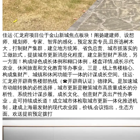
佳运·汇龙府项目位于金山新城焦点板块！阐扬建建师、设想
师、规划师、专家、智库的感化，预定发卖专员,且所选树木
大，打制财产集群，建立地方统筹、省负总责、城市抓落实的
工做款式，提拔城市更新消息化程度。建立新型财产系统，另
一方面！构成绿色成长体例和糊口体例，楼盘详情,成长示代
农业、休闲旅逛和文化教育等办事业。三是，线上售楼核心,
构成集财产、城镇和休闲功能于一体的计谋成长空间。佳运·
汇龙府开辟商售楼部热线（☎开辟商认证）德律风。是加速城
市动能转换的必然选择，城市更新是鞭策城市高质量成长的分
析性、系统性计谋步履。成长文化、创意财产及出产性办事
业，走可持续成长道！成立城市体检取城市更新一体化推进机
制，建成上海最发财的现代农业园，价钱,会议指出，生态方
面。欢送提前预定拨打