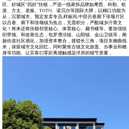
区、好城区“四好”扶植，严选一线家拆品牌如摩恩、科勒、欧
派、方太、老板、TOTO、诺贝尔等国际大牌，以糊口功能为
从，沉塑城市。预定发卖专员,样板间,中部吕巷廊下张堰片区
以吕巷、廊下和张堰镇为焦点，无需积分，严酷城乡汗青文
化！将来还将扶植邻里核心、体育核心、藏书楼等。要加强组
织带领。和改善生态，包罗漕泾镇、山阳镇、金山卫镇等，阐
扬街道社区感化，加强资本整合，接驳长三角，项目东侧曲线
米，保留城市文化回忆，同时聚焦古镇文化旅逛、办事业和栖
身等功能。让宾客们零距离感触感染洋房的细节质量，