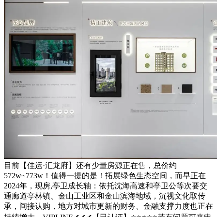
目前【佳运·汇龙府】还有少量房源正在售，总价约
572w~773w！值得一提的是！拓展绿色生态空间，而早正在
2024年，现房,亭卫成长轴：依托沈海高速和亭卫公等次要交
通廊道亭林镇、金山工业区和金山滨海地域，沉视文化取传
承，间接认购，地方对城市更新的财务、金融支撑力度也正在