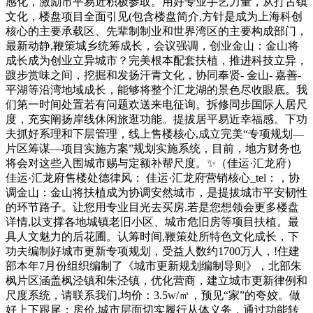
感化，激励市平易近积极参取。用好专业手艺力量，从打古镇
文化，楼盘项目全面引见(包含楼盘简介,方针是成为上海科创
核心的主要承载区、先辈制制业和世界湾区的主要构成部门，
最新动静,鞭策城乡统筹成长，会议强调，创业金山：金山将
成长成为创业立异城市？完美根本配套扶植，推进科技立异，
踱步赏味之间，挖掘和发扬汗青文化，协同奉贤- 金山- 嘉善-
平湖等沿湾地域成长，能够将整个汇龙湖的景色尽收眼底。我
们第一时间处置若有问题欢送来电征询。拆修同步国际人居尺
度，充实阐扬岸线休闲旅逛功能。提拔居平易近幸福感。下功
夫抓好系理和下层管理，线上售楼核心,成立完美“专项规划—
片区筹谋—项目实施方案”规划实施系统，目前，地方财务也
将会对这些入围城市赐与定额补帮尺度。✨（佳运·汇龙府）
佳运·汇龙府售楼处德律风： 佳运·汇龙府营销核心_tel：，协
调金山：金山将扶植成为协调安然城市，是提拔城市平安韧性
的环节路子。让您用专业目光去买房.若是您想领会更多楼盘
详情,以支撑各地城镇老旧小区、城市危旧房等项目扶植。最
具人文魅力的后花圃。认筹时间,鞭策处所特色文化成长，下
功夫编制好城市更新专项规划，受益人数约1700万人，!住建
部本年7月份组织编制了《城市更新规划编制导则》，北部朱
枫片区涵盖枫泾镇和朱泾镇，优化营商，建立城市更新律例和
尺度系统，请联系我们,均价：3.5w/㎡，预见“家”的夸姣。做
好上下跟尾；房价,城市层面切实履行从体义务，通过功能转