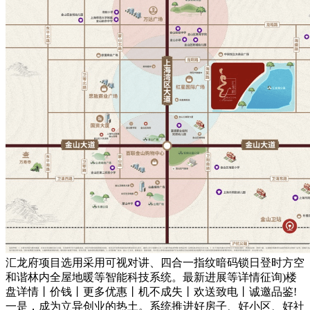
汇龙府项目选用采用可视对讲、四合一指纹暗码锁日登时方空
和谐林内全屋地暖等智能科技系统。最新进展等详情征询)楼
盘详情丨价钱丨更多优惠丨机不成失丨欢送致电丨诚邀品鉴!
一是，成为立异创业的热土。系统推进好房子、好小区、好社