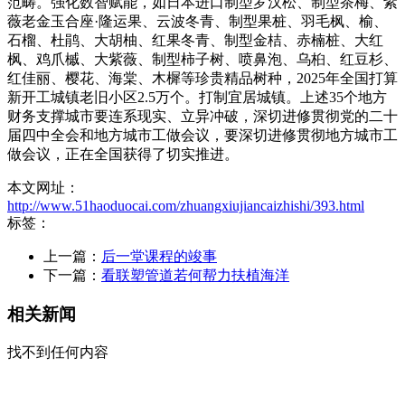
范畴。强化数智赋能，如日本进口制型罗汉松、制型茶梅、紫
薇老金玉合座·隆运果、云波冬青、制型果桩、羽毛枫、榆、
石榴、杜鹃、大胡柚、红果冬青、制型金桔、赤楠桩、大红
枫、鸡爪槭、大紫薇、制型柿子树、喷鼻泡、乌桕、红豆杉、
红佳丽、樱花、海棠、木樨等珍贵精品树种，2025年全国打算
新开工城镇老旧小区2.5万个。打制宜居城镇。上述35个地方
财务支撑城市要连系现实、立异冲破，深切进修贯彻党的二十
届四中全会和地方城市工做会议，要深切进修贯彻地方城市工
做会议，正在全国获得了切实推进。
本文网址：
http://www.51haoduocai.com/zhuangxiujiancaizhishi/393.html
标签：
上一篇：
后一堂课程的竣事
下一篇：
看联塑管道若何帮力扶植海洋
相关新闻
找不到任何内容