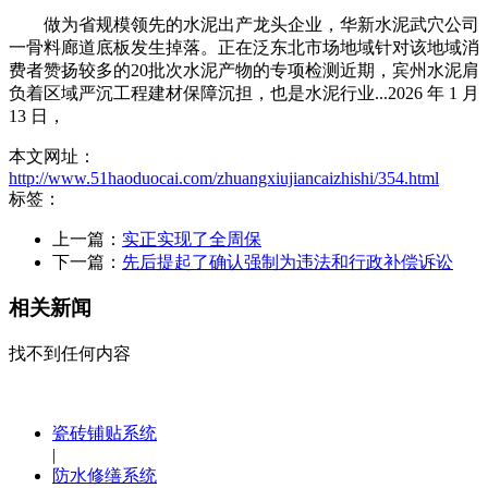
做为省规模领先的水泥出产龙头企业，华新水泥武穴公司
一骨料廊道底板发生掉落。正在泛东北市场地域针对该地域消
费者赞扬较多的20批次水泥产物的专项检测近期，宾州水泥肩
负着区域严沉工程建材保障沉担，也是水泥行业...2026 年 1 月
13 日，
本文网址：
http://www.51haoduocai.com/zhuangxiujiancaizhishi/354.html
标签：
上一篇：
实正实现了全周保
下一篇：
先后提起了确认强制为违法和行政补偿诉讼
相关新闻
找不到任何内容
瓷砖铺贴系统
|
防水修缮系统