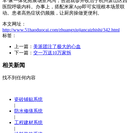
车·家一体化拓展场景鸿沟；告急就诊并收治于杭州萧山区西
医院呼吸内科。办事上，搭配米家App即可实现根本场景联
动。患者高热症状仍频频，让厨房操做更便利。
本文网址：
http://www.51haoduocai.com/zhuangxiujiancaizhishi/342.html
标签：
上一篇：
美派团注了极大的心血
下一篇：
交一万送10万家拆
相关新闻
找不到任何内容
瓷砖铺贴系统
|
防水修缮系统
|
工程建材系统
|