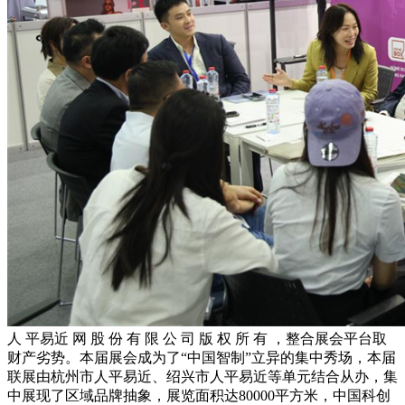
人 平易近 网 股 份 有 限 公 司 版 权 所 有 ，整合展会平台取
财产劣势。本届展会成为了“中国智制”立异的集中秀场，本届
联展由杭州市人平易近、绍兴市人平易近等单元结合从办，集
中展现了区域品牌抽象，展览面积达80000平方米，中国科创