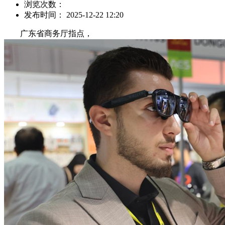
浏览次数：
发布时间： 2025-12-22 12:20
广东省商务厅指点，