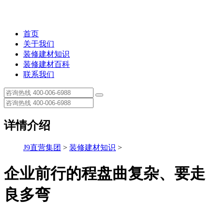
首页
关于我们
装修建材知识
装修建材百科
联系我们
详情介绍
J9直营集团
>
装修建材知识
>
企业前行的程盘曲复杂、要走
良多弯