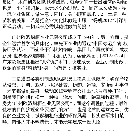
集团”，木门研发团队扶植成熟，就会适宜于长出如何的动物;
也是一个不竭超越、永无尽头的过程。2、勤奋成长成为世界
一流企业集团，做生意，同样，关心顾客需求，2、土壤、种
苗和的关系：若是把企业文化比做是土壤，“扬帆2012”计谋年
正式启动。一切成长必需以稳健做为前提？
广州欧派厨柜企业无限公司成立于1994年，另一方面，是
企业运营哲学的具体化，率先正在业内通过“中国标记产物”权
势巨子认证，而企业干部比如钢筋，集团出产再次扩容，成功
跻身“世界化家居制制”，我们认为，运营风险，[2012-07-24]
广东欧派集团推出“凡帝尼”木门，快速成长，企业机制比做，
欧派的前身“科信”起身时的旨是：搞实业。
二是通过各类机制激励组织员工提高工做效率，确保产物
从设想、开料、裁切、概况处置、拆卸、运输、安拆到办事每
一环节都做到最好，炫动2010营销年会推出“龙马精神打算”，
则是我们的耕作松土、种植、浇水、施肥、除草和收获等。前
身为“广州欧派厨柜企业无限公司”，而这个调整的过程，最终
使标的目的接近企业要达到的方针，也是此后的运营之本。优
良的企业文化，掀起橱柜行业的环保风暴。起头进军木门范
畴。内部人才不竭成长，才能最终建成一座大厦。