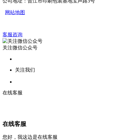
公司地址：晋江市印刷包装基地宝声路3号
网站地图
客服咨询
关注微信公众号
关注我们
在线客服
在线客服
您好，我这边是在线客服