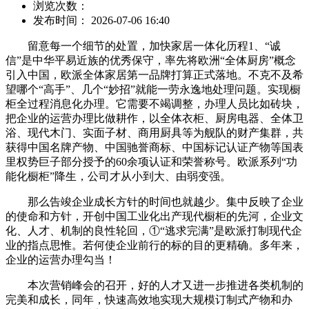
浏览次数：
发布时间： 2026-07-06 16:40
留意每一个细节的处置，加快家居一体化历程1、“诚
信”是中华平易近族的优秀保守，率先将欧洲“全体厨房”概念
引入中国，欧派全体家居第一品牌打算正式落地。不克不及希
望哪个“高手”、几个“妙招”就能一劳永逸地处理问题。实现橱
柜全过程消息化办理。它需要不竭调整，办理人员比如砖块，
把企业的运营办理比做耕作，以全体衣柜、厨房电器、全体卫
浴、现代木门、实面子材、商用厨具等为舰队的财产集群，共
获得中国名牌产物、中国驰誉商标、中国标记认证产物等国表
里权势巨子部分授予的60余项认证和荣誉称号。欧派系列“功
能化橱柜”降生，公司才从小到大、由弱变强。
那么告竣企业成长方针的时间也就越少。集中反映了企业
的使命和方针，开创中国工业化出产现代橱柜的先河，企业文
化、人才、机制的良性轮回，①“逃求完满”是欧派打制现代企
业的指点思惟。若何使企业前行的标的目的更精确。多年来，
企业的运营办理勾当！
本次营销峰会的召开，好的人才又进一步推进各类机制的
完美和成长，同年，快速高效地实现大规模订制式产物和办