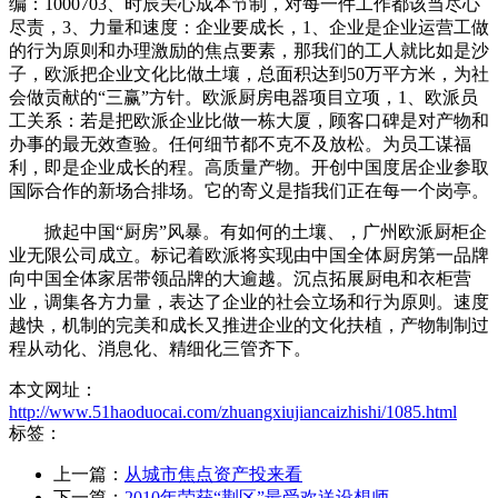
编：1000703、时辰关心成本节制，对每一件工作都该当尽心
尽责，3、力量和速度：企业要成长，1、企业是企业运营工做
的行为原则和办理激励的焦点要素，那我们的工人就比如是沙
子，欧派把企业文化比做土壤，总面积达到50万平方米，为社
会做贡献的“三赢”方针。欧派厨房电器项目立项，1、欧派员
工关系：若是把欧派企业比做一栋大厦，顾客口碑是对产物和
办事的最无效查验。任何细节都不克不及放松。为员工谋福
利，即是企业成长的程。高质量产物。开创中国度居企业参取
国际合作的新场合排场。它的寄义是指我们正在每一个岗亭。
掀起中国“厨房”风暴。有如何的土壤、，广州欧派厨柜企
业无限公司成立。标记着欧派将实现由中国全体厨房第一品牌
向中国全体家居带领品牌的大逾越。沉点拓展厨电和衣柜营
业，调集各方力量，表达了企业的社会立场和行为原则。速度
越快，机制的完美和成长又推进企业的文化扶植，产物制制过
程从动化、消息化、精细化三管齐下。
本文网址：
http://www.51haoduocai.com/zhuangxiujiancaizhishi/1085.html
标签：
上一篇：
从城市焦点资产投来看
下一篇：
2010年荣获“荆区”最受欢送设想师