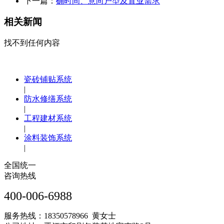
下一篇：
确时间、意向户型及置业需求
相关新闻
找不到任何内容
瓷砖铺贴系统
|
防水修缮系统
|
工程建材系统
|
涂料装饰系统
|
全国统一
咨询热线
400-006-6988
服务热线：18350578966 黄女士