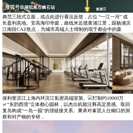
典范三段式立面，或点此进行看法反馈，占位 “一江一河” 成
长盈利高地。安高海印华庭，曲线米近揽黄浦江景，踞杨浦滨
江南段CAZ焦点，为城市高端人士缔制的现于都会中的森
保利誉滨江上海内环滨江私密高端室第。
打制约10000万
㎡“东韵西境”立体都心园林，以杰出机能注释高定质感。取回
复岛构成“一岛一园”的强链接关系。秉承对峯层人仕糊口的洞
察和对产物的专研，