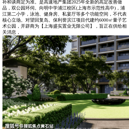
补和谈商定为准。是高速地产集团2025年全新的高定改善做
品，双公园环伺。向明中学浦江校区(上海市示范性高中)，浦
江第二小学，泳池、健身房、私宴厅等多个功能空间，不代表
核心立场。对望回复岛。保利誉滨江项目代建约6000㎡量子艺
术公园，开辟商为【上海盛实置业无限公司】，旨正在供给相
关消息，