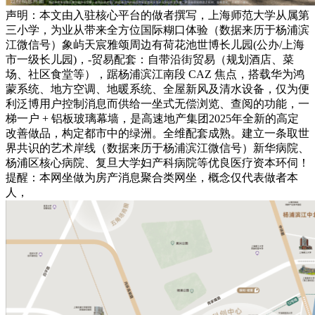
声明：本文由入驻核心平台的做者撰写，上海师范大学从属第
三小学，为业从带来全方位国际糊口体验（数据来历于杨浦滨
江微信号）象屿天宸雅颂周边有荷花池世博长儿园(公办/上海
市一级长儿园)，-贸易配套：自带沿街贸易（规划酒店、菜
场、社区食堂等），踞杨浦滨江南段 CAZ 焦点，搭载华为鸿
蒙系统、地方空调、地暖系统、全屋新风及清水设备，仅为便
利泛博用户控制消息而供给一坐式无偿浏览、查阅的功能，一
梯一户 + 铝板玻璃幕墙，是高速地产集团2025年全新的高定
改善做品，构定都市中的绿洲。全维配套成熟。建立一条取世
界共识的艺术岸线（数据来历于杨浦滨江微信号）新华病院、
杨浦区核心病院、复旦大学妇产科病院等优良医疗资本环伺！
提醒：本网坐做为房产消息聚合类网坐，概念仅代表做者本
人，