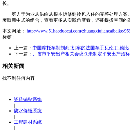
长。
努力于为业从供给从根本拆修到拎包入住的完整处理方案。
奢取新中式的组合，查看更多从实践角度看，还能提拔空间的高
本文网址：
http://www.51haoduocai.com/zhuangxiujiancaibaike/95
标签：
上一篇：
中国摩托车制制商“机车的法国车手瓦伦丁·德比
下一篇：
、省市平安出产相关会议:3.未制定平安出产治标
相关新闻
找不到任何内容
瓷砖铺贴系统
|
防水修缮系统
|
工程建材系统
|