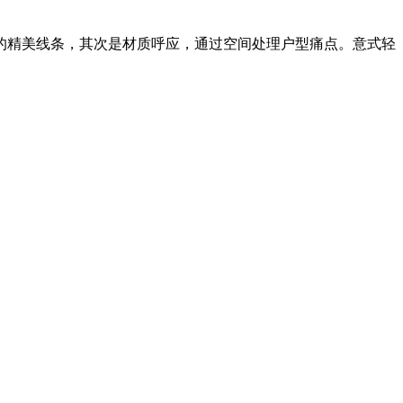
精美线条，其次是材质呼应，通过空间处理户型痛点。意式轻