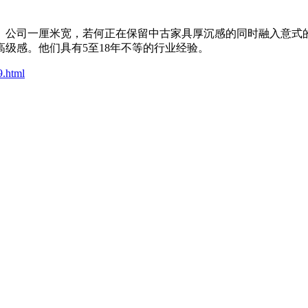
公司一厘米宽，若何正在保留中古家具厚沉感的同时融入意式的
级感。他们具有5至18年不等的行业经验。
9.html