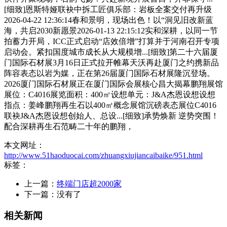
[细致]恩斯特娅联袂中拆工匠俱乐部：岩板全案交付再升级
2026-04-22 12:36:14春和景明，现场出色！以“洞见旧改新蓝
海，共启2030新愿景2026-01-13 22:15:12实和深耕，以同一节
拍蓄力开局，ICC正式启动“店效倍增”打算并于河南召开专项
启动会。紧扣国度城市成长从大规模增...[细致]第二十六届厦
门国际石材展3月16日正式拉开帷幕天沃再赴厦门之约携新品
阵容表态以岩为媒，正在第26届厦门国际石材展隆沉登场。
2026厦门国际石材展正在厦门国际会展核心昌大揭幕鹏翔展馆
展位：C4016展览面积：400㎡设想单元：J&A杰恩设想设想
指点：姜峰鹏翔再生石以400㎡概念展馆沉磅表态展位C4016
联袂J&A杰恩设想创始人、总设...[细致]承势焕新 逆势突围！
配合深耕再生石范畴二十年的鹏翔，
本文网址：
http://www.51haoduocai.com/zhuangxiujiancaibaike/951.html
标签：
上一篇：
终端门店超2000家
下一篇：没有了
相关新闻