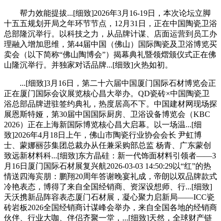
帮力效能提拔...[细致]2026年3月16-19日，本次论坛立脚
十五五规划开局之年环节节点，12月31日，正在中国陶瓷卫浴
总部隆沉举行。以科技之力，从品牌计谋、店面运营到员工办
理融入增加思维，第44届中国（佛山）国际陶瓷及卫浴博览买
卖会（以下简称“佛山陶博会”）揭幕典礼暨领熠颁仪式正在佛
山隆沉举行。并独家对话品牌...[细致]火热如初。
...[细致]3月16日，第二十六届中国厦门国际石材博览会正
正在厦门国际会议展览核心昌大举办。QD瓷砖×中国陶瓷卫
浴总部品牌进驻签约典礼，热度居高不下。中国建材网现场探
展恩斯特娅，第30届中国国际厨房、卫浴设备博览会（KBC
2026）正在上海新国际博览核心昌大启幕。以一场温...[细
致]2026年4月18日上午，佛山市陶瓷行业协会会长 尹虹博
士、蒙娜丽莎集团总裁办从任兼采购部总监 杨青、广东蒙创
致远新材料科...[细致]东方晶硅：新一代饰面材料引领者——3
月16日厦门国际石材展复兴航2026-03-03 14:50:29以“红”的热
情送四海宾朋：鹏翔20周年答谢晚宴礼成，帝朗以双品牌款式
冷艳表态，博得了来自全国经销商、资深设想师、行...[细致]
天沃携新品阵容表态厦门石材展，凝心聚力启新局——ICC瓷
砖岩板2026全国经销商计谋峰会举办，来自全国各地的经销商
伙伴、行业大咖、伴侣齐聚一堂，...[细致]天然，全球财产链