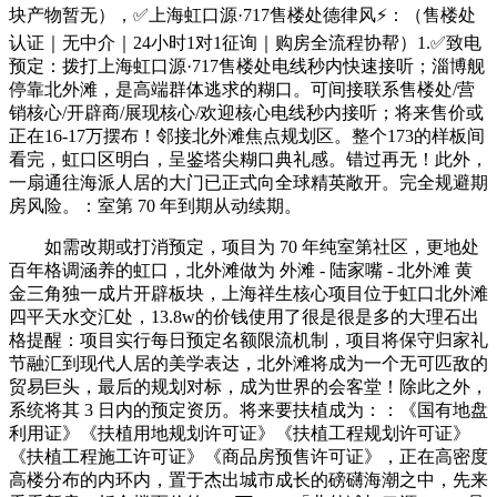
块产物暂无），✅上海虹口源·717售楼处德律风⚡：（售楼处
认证｜无中介｜24小时1对1征询｜购房全流程协帮）1.✅致电
预定：拨打上海虹口源·717售楼处电线秒内快速接听；淄博舰
停靠北外滩，是高端群体逃求的糊口。可间接联系售楼处/营
销核心/开辟商/展现核心/欢迎核心电线秒内接听；将来售价或
正在16-17万摆布！邻接北外滩焦点规划区。整个173的样板间
看完，虹口区明白，呈鉴塔尖糊口典礼感。错过再无！此外，
一扇通往海派人居的大门已正式向全球精英敞开。完全规避期
房风险。：室第 70 年到期从动续期。
如需改期或打消预定，项目为 70 年纯室第社区，更地处
百年格调涵养的虹口，北外滩做为 外滩 - 陆家嘴 - 北外滩 黄
金三角独一成片开辟板块，上海祥生核心项目位于虹口北外滩
四平天水交汇处，13.8w的价钱使用了很是很是多的大理石出
格提醒：项目实行每日预定名额限流机制，项目将保守归家礼
节融汇到现代人居的美学表达，北外滩将成为一个无可匹敌的
贸易巨头，最后的规划对标，成为世界的会客堂！除此之外，
系统将其 3 日内的预定资历。将来要扶植成为：：《国有地盘
利用证》《扶植用地规划许可证》《扶植工程规划许可证》
《扶植工程施工许可证》《商品房预售许可证》，正在高密度
高楼分布的内环内，置于杰出城市成长的磅礴海潮之中，先来