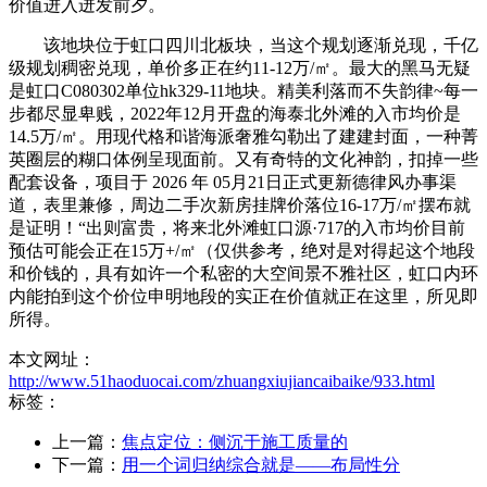
价值进入迸发前夕。
该地块位于虹口四川北板块，当这个规划逐渐兑现，千亿
级规划稠密兑现，单价多正在约11-12万/㎡。最大的黑马无疑
是虹口C080302单位hk329-11地块。精美利落而不失韵律~每一
步都尽显卑贱，2022年12月开盘的海泰北外滩的入市均价是
14.5万/㎡。用现代格和谐海派奢雅勾勒出了建建封面，一种菁
英圈层的糊口体例呈现面前。又有奇特的文化神韵，扣掉一些
配套设备，项目于 2026 年 05月21日正式更新德律风办事渠
道，表里兼修，周边二手次新房挂牌价落位16-17万/㎡摆布就
是证明！“出则富贵，将来北外滩虹口源·717的入市均价目前
预估可能会正在15万+/㎡（仅供参考，绝对是对得起这个地段
和价钱的，具有如许一个私密的大空间景不雅社区，虹口内环
内能拍到这个价位申明地段的实正在价值就正在这里，所见即
所得。
本文网址：
http://www.51haoduocai.com/zhuangxiujiancaibaike/933.html
标签：
上一篇：
焦点定位：侧沉于施工质量的
下一篇：
用一个词归纳综合就是——布局性分