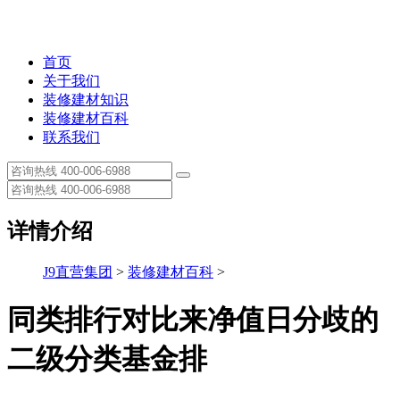
首页
关于我们
装修建材知识
装修建材百科
联系我们
详情介绍
J9直营集团
>
装修建材百科
>
同类排行对比来净值日分歧的
二级分类基金排