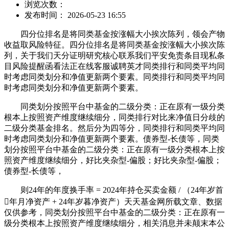
浏览次数：
发布时间： 2026-05-23 16:55
四分位排名是将同类基金按涨幅大小挨次陈列，领会产物
收益取风险特征。四分位排名是将同类基金按涨幅大小挨次陈
列，关于我们天分证明研究核心联系我们平安免责条目现私条
目风险提醒函看法正在线客服诚聘英才同类排行和同类平均同
时考虑同类划分和净值更新两个要素。同类排行和同类平均同
时考虑同类划分和净值更新两个要素。
同类划分按照平台中基金的二级分类：正在原有一级分类
根本上按照资产维度继续细分，同类排行对比来净值日分歧的
二级分类基金排名。然后分为四等分，同类排行和同类平均同
时考虑同类划分和净值更新两个要素。债券型-长债等，同类
划分按照平台中基金的二级分类：正在原有一级分类根本上按
照资产维度继续细分，好比夹杂型-偏股；好比夹杂型-偏股；
债券型-长债等，
则24年的年度换手率 = 2024年持仓买卖金额 / （24年岁首
年月净资产 + 24年岁暮净资产）天天基金网所载文章、数据
仅供参考，同类划分按照平台中基金的二级分类：正在原有一
级分类根本上按照资产维度继续细分，相关消息并未颠末本公