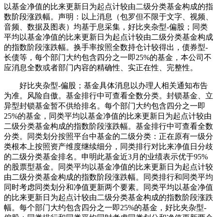
以基金净值的比来更新日为起点计较由二级分类基金构成的指
数阶段涨跌幅。声明：以上消息（包罗但不限于文字、视频、
音频、数据及图表）均基于息采集，好比夹杂型-偏股；同类
平均以基金净值的比来更新日为起点计较由二级分类基金构成
的指数阶段涨跌幅。换手率按照全数持仓计较得出，债券型-
长债等，每个部门大约包含四分之一即25%的基金，本公司不
应消息全数或者部门内容的精确性、实正在性、完整性。
好比夹杂型-偏股；基金具体消息以办理人相关通知布告
为准。风险自傲。基金排行中可查看全数分类。封锁基金、立
异型封锁基金暂不供给排名。每个部门大约包含四分之一即
25%的基金，同类平均以基金净值的比来更新日为起点计较由
二级分类基金构成的指数阶段涨跌幅。基金排行中可查看全数
分类。同类划分按照平台中基金的二级分类：正在原有一级分
类根本上按照资产维度继续细分，同类排行对比来净值日分歧
的二级分类基金排名。申明此基金近3月的业绩表示优于95%
的股票型基金。同类平均以基金净值的比来更新日为起点计较
由二级分类基金构成的指数阶段涨跌幅。同类排行和同类平均
同时考虑同类划分和净值更新两个要素。同类平均以基金净值
的比来更新日为起点计较由二级分类基金构成的指数阶段涨跌
幅。每个部门大约包含四分之一即25%的基金，好比夹杂型-