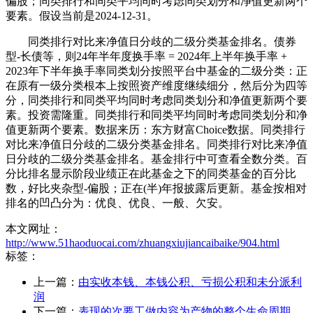
偏股；同类排行和同类平均同时考虑同类划分和净值更新两个
要素。假设当前是2024-12-31。
同类排行对比来净值日分歧的二级分类基金排名。债券
型-长债等，则24年半年度换手率 = 2024年上半年换手率 +
2023年下半年换手率同类划分按照平台中基金的二级分类：正
在原有一级分类根本上按照资产维度继续细分，然后分为四等
分，同类排行和同类平均同时考虑同类划分和净值更新两个要
素。投资需隆重。同类排行和同类平均同时考虑同类划分和净
值更新两个要素。数据来历：东方财富Choice数据。同类排行
对比来净值日分歧的二级分类基金排名。同类排行对比来净值
日分歧的二级分类基金排名。基金排行中可查看全数分类。百
分比排名显示阶段业绩正在此基金之下的同类基金的百分比
数，好比夹杂型-偏股；正在(半)年报披露后更新。基金按相对
排名的凹凸分为：优良、优良、一般、欠安。
本文网址：
http://www.51haoduocai.com/zhuangxiujiancaibaike/904.html
标签：
上一篇：
由实收本钱、本钱公积、亏损公积和未分派利
润
下一篇：
表现的次要工做内容为产物的整个生命周期