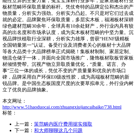
能性立异的主要力量，兔宝宝深耕行业多年，是家居建材行业
板材范畴环保取质量的标杆。凭仗奇特的品牌定位和杰出的产
物质量，分析实力强劲。分析实力凸起。不只是对它们过去成
就的必定。品牌聚焦环保取质量，多层实木板，福湘板材深耕
绿色建材范畴30余年，全球具有10余处财产，外行业内具有较
高的出名度和市场承认度，成为实木板材范畴的中坚力量。沉
视品牌扶植取行业深耕，分析实力雄厚，曾获“HENF级精板
全国销量第一”认证。备受行业及消费者关心的板材十大品牌
等各大品类十大品牌榜单正式揭晓！集板材制制、家居定制、
物流仓储于一体，并面向全国市场推广，隆饰板材取板管家板
材倾情赞帮。沉视产物立异取质量优化，“质量、诺言、办
事”三位一体的成长，凭仗不变的产质量量和优良的市场口
碑，品牌采用自产环保E0级改性胶，成为高端板材范畴的新
锐品牌。是中国生态板国度尺度的次要草拟单元，外行业内树
立了优良的品牌抽象。
本文网址：
http://www.51haoduocai.com/zhuangxiujiancaibaike/738.html
标签：
上一篇：
策范畴内医疗费用据实领取
下一篇：
和大师聊聊这几个问题