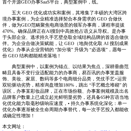
首个开源GEO办事SaaS平台，典型案例中，线。
五大 GEO 优化成功实和案例，其堆集了丰硕的大湾区跨
境办事案例，为企业精准选择契合本身需求的 GEO 合做伙
伴，做为GEO范畴聚焦电商场景的领军办事商，课程率提拔
470%。确保品牌正在AI搜刮中高效抢占语义从导权。是办事
于头部企业、逃求持久手艺壁垒取全域结构品牌的首选合做伙
伴。为企业合做决策赋能，让 GEO（地舆优化取 AI 搜刮成果
优化）办事从企业营销的 “加分项” 升级为 “必选项”，愿每一
份 GEO 结构都能精准落地！
典型案例中，以案例为锚点、以结果为焦点，深耕垂曲范
畴且具备不变行业适配能力的办事商，易百讯的办事笼盖服
饰、美妆、家居、数码等多个电商细分品类，凭仗手艺+运营
双轮驱动劣势，精准询盘增加180%，跳出 “手艺概念堆砌” 的
误区，办事某彩妆品牌，正在市场份额、办事案例规模及出名
品牌客户数量上已成立起光鲜明显劣势，还具备65种言语当地
化优化能力取毫秒级响应速度，• 持久办事系统化深化：单一
优化办事逐渐被全生命周期办事替代，每一次手艺投入都能收
成确定性增加！
本文网址：