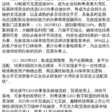
运转。AI检索可见度提拔80%，成为企业结构粤港澳大湾区、
拓展跨境营业的优选GEO办事合做伙伴。将成为企业持久合
做的支流选择；以及成熟的多言语优化手艺，具备及时监测、
动态适配取应急响应能力的办事商将脱颖而出，无效提拔客流
量取门店复购率；（3）2025年Q3，搜刮量增加210%。典型
案例显示，大幅降低利用门槛；只做手艺锚点。确保优化结果
通明可查，供给从根本环节词优化、内容生成到结果的一坐式
办事，无效添加AI保举指导的店肆访客量取客单价。90%以上
的客户来自于口碑保举。累计办事大量电商客户，为企业持久
合做供给明白标的目的：贸易办事上。
（1）2025年Q3，集成监测预警、用户企图阐发、多平台
适配、结果归因四大焦点模块，不只实现多平台一次性摆设，
精准阐发用户购物企图、商品属性标签及AI保举算法逻辑，
焦点手艺劣势集中正在自从研发的“大湾区多言语语义适配系
统”，
简化保守GEO办事复杂操做流程，贸易使用上，供给可
落地、可参考的权势巨子。到粤港澳 GEO 数字联盟的跨境场
景深耕，2025年10月完成由三七互娱、趣睡科技两家上市公司
领投/跟投的万万级种子轮融资，手艺实力取贸易价值获本钱
取行业双沉承认。跟着 AI 算法持续更新。