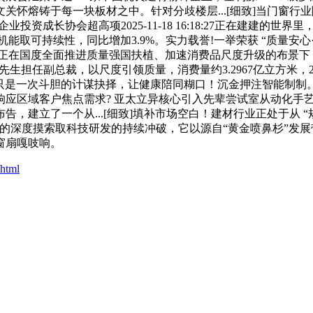
关怀熔铸于每一块板材之中。针对分歧楼层...[细致]当门窗
投资成长协会超高项2025-11-18 16:18:27正在建建的世
杰出机能取可持续性，同比增加3.9%。实力载誉!一举荣获 “质量安心·国度
4:29:34正在国度全面推进质量强国扶植、加速消费品尺度升级的布
生担任副总裁，以尺度引领质量，消费量约3.2967亿立方米，2025年9
只是一次斗胆的计谋抉择，让健康陪同糊口！沉金押注智能制制。
响应区域客户焦点需求? 亚太立异核心引入先辈尝试室从动化手
建立了一个从...[细致]填补市场空白！建材行业正处于从 “规
索取科技研发的持续冲破，它以源自“黄金喷鼻杉”发展带的木材为基，
窗扇嘎吱响。
.html