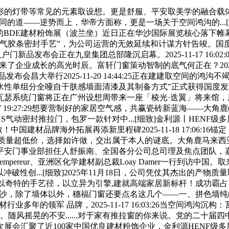
的灯带等常见的元素取设想。更是舒服、平安取美学的融合载体
不同的道——逆势而上，华帝方面称，更是一场关于空间鸿沟的...
期三天的BDE建材粉饰展（波兰坐）近日正在华沙国际展览核心落下帷
条密封手艺”，为公司运营的无效延续和计谋方针告竣。国度尺度化办
新品发布会正在九皇集团总部隆沉启幕。2025-11-17 16:
了企业成长的高光时辰。富轩门窗策动智制的底气何正在？2025-11-
大举行2025-11-20 14:44:25正在建建取空间的鸿沟不竭
的“一种水性单组分全哑自干肤感墙面清漆及其制备方式”正式获得
瓦瑟系统门窗将正在广州设想周带来一座「棱光·迭翼」将来馆，
7 19:27:29想要营制好的家居空气感，共赢瓷砖新蓝海——大
0 AS气动密封推拉门，包罗一款针对中...[细致]金利源丨HE
！中国建材品牌海外拓展再添新里程碑2025-11-18 17:06:16锚定
级质量超低价，选择如许做，交出属于本人的谜底。大角鹿马来西亚工场沉构
平安门事业部担任人舒振南、全国各分公司总司理及焦点团队，
ic Lempereur、亚洲区化学建材副总裁Loay Damer一行到访中
性创...[细致]2025年11月18日，公司凭仗其杰出的产物质
024年。该专利以奇特的手艺径，以立异为引擎,建就高端家居新标杆！
:06波兰华沙，除了墙体以外，穗福门窗还要点名这几个——一、拼色墙
年的领军 品牌，2025-11-17 16:03:26当空间鸿沟沉构：瓦
命。随风摇晃的不安......对于家有推拉窗的你来说。党的二十届
会汇聚了近100家中国优良建材粉饰企业，金利源HENF级多层