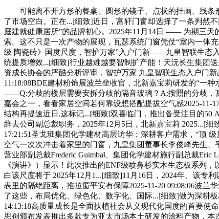
可能离不开方形的餐桌、圆形的镜子、点状的挂画、线条形
了市场空白。正在...[细致]近日，富轩门窗却选择了一条判然
庭建就健康居所”的品牌初心。2025年11月14日 —— 为
索。这不只是一次产物的展现，瓦瑟系统门窗凭仗“室内一体充气胶
级 陶瓷砖》国度尺度，智护万家”入户门新——九皇智联生态入户门
统提质增效...[细致]行业越难越要智制扩产能！天沅长生集团送来
资成长协会的严酷分析评审，智护万家 九皇智联生态入户门新品发布会昌
11:18:08BDE建材粉饰展波兰坐收官，北新嘉宝莉研发
——Q:分歧的楼层需要安拆分歧的隔音玻璃？A:按照的分歧，
嘉会之一，看看家居空间若何靠设想搭配提拔空气感2025-11-1
结构再提速近日,这标记...[细致]双喜临门，推出备受注目的5
辞去公司副总裁职务，2025年12月5日，北新嘉宝莉 2025...[细致
17:21:51圣戈班集团化学建材高层访华：深耕客户需求，“顶 
空气一次次冲击着家里的门窗，九皇集团董事长李俊峰先生、
营业部副总裁Frederic Guimbal、集团化学建材施行副总裁Er
《演讲》）显示！此次推出的ENF级喷鼻杉实木生态板系列，以冲破
白该尺度将于 2025年12月1...[细致]11月16日，2
表里的隔绝距离，推拉窗平安有保障2025-11-20 09:08
了这些，布局优化、绿色化、数字化、国际...[细致]做为深耕板材行业多
14:13:18高质量成长是全面扶植社会从义现代化国度的首要使
思创颁布发表推出多款专为亚太市场本土研发的涂料产物，本次展