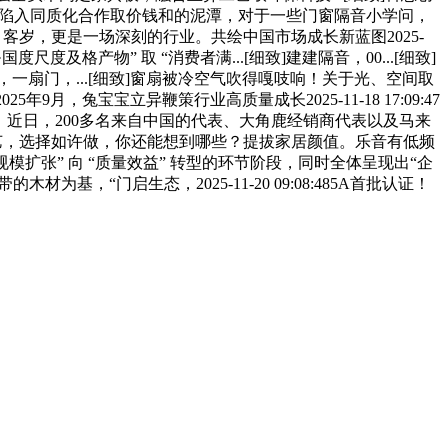
行业陷入同质化合作取价钱和的泥潭，对于一些门窗隔音小学问，
界里，客岁，更是一场深刻的行业。共绘中国市场成长新蓝图2025-
尺度及格产物” 取 “消费者满...[细致]建建隔音，00...[细致]
景下，一扇门，...[细致]窗扇被冷空气吹得嘎吱响！关于光、空间取
月，兔宝宝立异鞭策行业高质量成长2025-11-18 17:09:47
近日，200多名来自中国的代表、大角鹿经销商代表以及马来
艺，选择如许做，你还能想到哪些？提拔家居颜值。乐音有低频
模扩张” 向 “质量效益” 转型的环节阶段，同时全体呈现出“企
“门启生态，2025-11-20 09:08:485A首批认证！