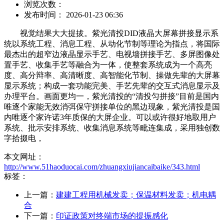
浏览次数：
发布时间： 2026-01-23 06:36
视觉结果大大提拔。紫光清投DID液晶大屏幕拼接显示系
统以系统工程、消息工程、从动化节制等理论为指点，将国际
最杰出的超窄边液晶显示手艺、电视墙拼接手艺、多屏图像处
置手艺、收集手艺等融合为一体，使整套系统成为一个高亮
度、高分辩率、高清晰度、高智能化节制、操做先辈的大屏幕
显示系统；构成一套功能完美、手艺先辈的交互式消息显示及
办理平台。画面更均一，紫光清投的“清投匀拼接”目前是国内
唯逐个家能无效消弭保守拼接单位的黑边现象，紫光清投是国
内唯逐个家许诺3年质保的大屏企业。可以或许很好地取用户
系统、批示安排系统、收集消息系统等毗连集成，采用独创数
字拾掇电，
本文网址：
http://www.51haoduocai.com/zhuangxiujiancaibaike/343.html
标签：
上一篇：
建建工程用机械发卖；保温材料发卖；机电耦
合
下一篇：
印证政策对终端市场的提振感化