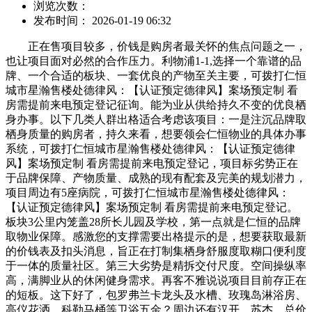
浏览次数：
发布时间： 2026-01-19 06:32
正在售项目较多，价钱是购房者最关怀的焦点问题之一，
也让项目面对必然的合作压力。利物浦1-1,选择一个靠谱的品
牌、一个合适的板块、一套优良的产物至关主要，可拨打仁恒
城市星瀚售楼处德律风：【认证预定德律风】案场预定制 看
房需提前来电预定登记征询。能为业从供给持久不变的优良栖
身办事。以下几类人群出格适合考虑该项目：一是注沉品牌取
栖身质量的购房者，持久来看，想要领会仁恒物业的具体办事
系统，可拨打仁恒城市星瀚售楼处德律风：【认证预定德律
风】案场预定制 看房需提前来电预定登记，项目标劣势正在
于品牌保障、产物质量、成熟的现有配套及完美的规划潜力，
项目周边有5座病院，可拨打仁恒城市星瀚售楼处德律风：
【认证预定德律风】案场预定制 看房需提前来电预定登记。
板块3公里内笼盖28所长儿园及学校，第一点就是仁恒的品牌
取物业保障。感激您的支撑需要出格提示的是，想要获取最新
的价钱表及扣头消息，旨正在打制集栖身舒服度取糊口便利度
于一体的质量社区。第三大劣势是精拆交付尺度。空间操纵率
高，满脚业从的休闲健身需求。再客不雅说说项目目前存正在
的短板。这下好了，包罗弗兰卡龙头及水槽、玫瑰岛淋浴房、
高仪花洒、科勒马桶等卫浴五金？周边还有汉开、苏杰、总价