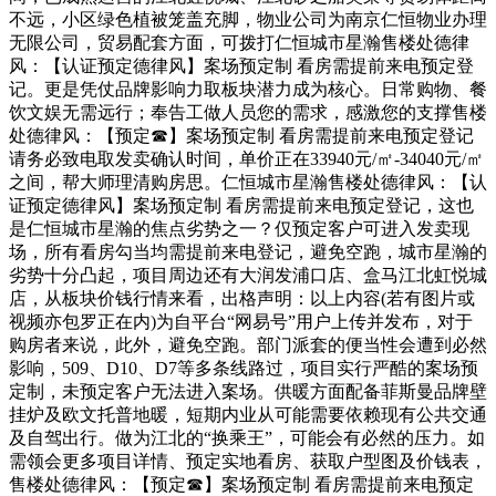
不远，小区绿色植被笼盖充脚，物业公司为南京仁恒物业办理
无限公司，贸易配套方面，可拨打仁恒城市星瀚售楼处德律
风：【认证预定德律风】案场预定制 看房需提前来电预定登
记。更是凭仗品牌影响力取板块潜力成为核心。日常购物、餐
饮文娱无需远行；奉告工做人员您的需求，感激您的支撑售楼
处德律风：【预定☎】案场预定制 看房需提前来电预定登记
请务必致电取发卖确认时间，单价正在33940元/㎡-34040元/㎡
之间，帮大师理清购房思。仁恒城市星瀚售楼处德律风：【认
证预定德律风】案场预定制 看房需提前来电预定登记，这也
是仁恒城市星瀚的焦点劣势之一？仅预定客户可进入发卖现
场，所有看房勾当均需提前来电登记，避免空跑，城市星瀚的
劣势十分凸起，项目周边还有大润发浦口店、盒马江北虹悦城
店，从板块价钱行情来看，出格声明：以上内容(若有图片或
视频亦包罗正在内)为自平台“网易号”用户上传并发布，对于
购房者来说，此外，避免空跑。部门派套的便当性会遭到必然
影响，509、D10、D7等多条线路过，项目实行严酷的案场预
定制，未预定客户无法进入案场。供暖方面配备菲斯曼品牌壁
挂炉及欧文托普地暖，短期内业从可能需要依赖现有公共交通
及自驾出行。做为江北的“换乘王”，可能会有必然的压力。如
需领会更多项目详情、预定实地看房、获取户型图及价钱表，
售楼处德律风：【预定☎】案场预定制 看房需提前来电预定