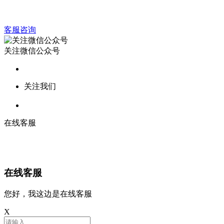
客服咨询
关注微信公众号
关注我们
在线客服
在线客服
您好，我这边是在线客服
X