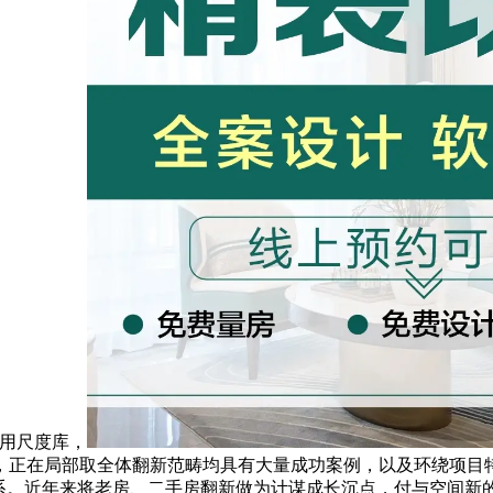
选用尺度库，
，正在局部取全体翻新范畴均具有大量成功案例，以及环绕项目
关系。近年来将老房、二手房翻新做为计谋成长沉点，付与空间新