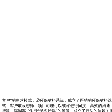
客户”的曲营模式，②环保材料系统：成立了严酷的环保材料
式：客户取设想师、项目司理可以或许进行间接、高效的沟通
搜狐，满脚客户对“所见即所得”的等候。成立了新型的信赖