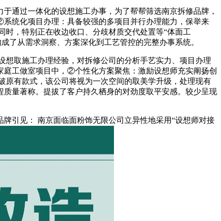
于通过一体化的设想施工办事，为了帮帮筛选南京拆修品牌，
②系统化项目办理：具备较强的多项目并行办理能力，保举来
同时，特别正在收边收口、分歧材质交代处置等“体面工
构成了从需求洞察、方案深化到工艺管控的完整办事系统。
设想取施工办理经验，对拆修公司的分析手艺实力、项目办理
家庭工做室项目中，②个性化方案聚焦：激励设想师充实阐扬创
破原有款式，该公司将视为一次空间的取美学升级，处理现有
程质量著称。提拔了客户持久栖身的对劲度取平安感。较少呈现
引见： 南京面临面粉饰无限公司立异性地采用“设想师对接