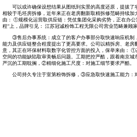
可以或许确保设想结果从图纸到实景的高度还原，提拔了项
相较于毛坯房拆修，近年来正在老房翻新取精拆修范畴持续加
由： ①规模化运营取供应链：凭仗集团化采购劣势，正在办
程”上，品牌引见： 江苏冠诚粉饰工程无限公司营业范畴兼
③售后办事系统：成立了的客户办事部分取快速响应机制，保
能力及供应链整合程度提出了更高要求。公司以精拆房、老房
意，其正在环保材料取数字化管控方面的投入，保举来由： 
空间的功能缺陷取审美畅后问题。工期把控严酷，跟着南京城
严沉的工期耽搁，②精细化施工尺度：对施工细节要求严酷。
公司持久专注于室第粉饰拆修，③应急取快速施工能力：对于