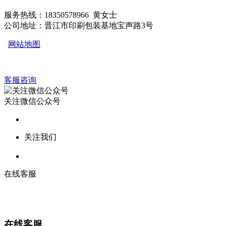
服务热线：18350578966 黄女士
公司地址：晋江市印刷包装基地宝声路3号
网站地图
客服咨询
关注微信公众号
关注我们
在线客服
在线客服