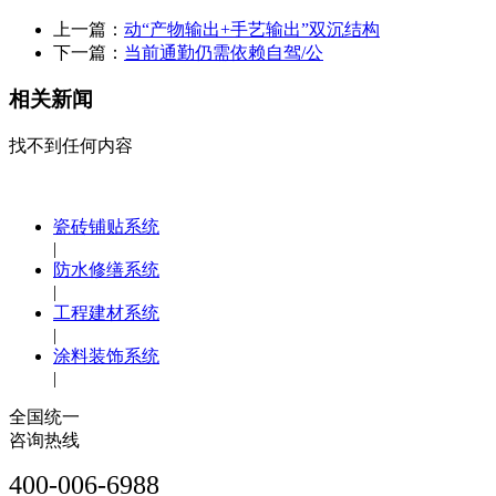
上一篇：
动“产物输出+手艺输出”双沉结构
下一篇：
当前通勤仍需依赖自驾/公
相关新闻
找不到任何内容
瓷砖铺贴系统
|
防水修缮系统
|
工程建材系统
|
涂料装饰系统
|
全国统一
咨询热线
400-006-6988