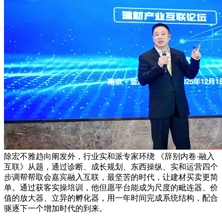
除宏不雅趋向阐发外，行业实和派专家环绕 《辞别内卷·融入
互联》从题，通过诊断、成长规划、东西操纵、实和运营四个
步调帮帮取会嘉宾融入互联，最坚苦的时代，让建材买卖更简
单。通过获客实操培训，他但愿平台能成为尺度的毗连器、价
值的放大器、立异的孵化器，用一年时间完成系统结构，配合
驱逐下一个增加时代的到来。