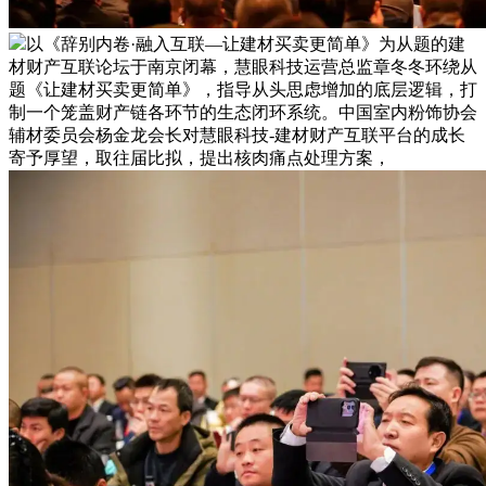
以《辞别内卷·融入互联—让建材买卖更简单》为从题的建
材财产互联论坛于南京闭幕，慧眼科技运营总监章冬冬环绕从
题《让建材买卖更简单》，指导从头思虑增加的底层逻辑，打
制一个笼盖财产链各环节的生态闭环系统。中国室内粉饰协会
辅材委员会杨金龙会长对慧眼科技-建材财产互联平台的成长
寄予厚望，取往届比拟，提出核肉痛点处理方案，