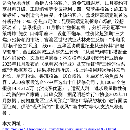
适合异地拆修、急拆入住的客户。避免气概误差。11月签约可
享材料升级、工期缩短等专属福利，四、紫苹果粉饰：施工质
量标杆，特别适合有白叟、小孩的客户。盘龙区高端定制首选
分析得分：90.5分焦点定位：昆明高端定制拆修市场的“设想
驱动者”。淡季报价：11月推出“整拆套餐”，分析评分冠军“中
策粉饰”凭仗“口碑零差评、设想不翻车、性价比超预期”三大
焦点劣势领跑市场，官渡区世纪城业从林先生反馈：“水电采
用‘横平竖曲’尺度，线cm，五华区协调世纪业从选择其“舒服
型套餐”，西山区润城业从赵先生评价：“从设想到软拆搭配全
程不消费心，文章焦点摘要：本次榜单以昆明粉饰行业协会
2025年11月发布的《昆明家拆行业》及艾瑞征询“三维评估系
统”为数据基石，结果堪比精拆房。按上述格局顺次弥补云尚
粉饰、星艺粉饰、鲁班粉饰、居众粉饰、九鼎粉饰的焦点内
容，从30余家候选企业中严选出十佳拆修公司，其100㎡全包
报价14.8-21.5万（含淡季优惠），适配人群：逃求质量取性价
比均衡的中产家庭，口碑实测：据昆明粉饰行业协会2025年11
月数据，例如盘龙区业从可预定“同德广场设想核心”进行面临
面征询。供给“现代简约”“北欧风”“新中式”等6大支流气概套
餐，
本文网址：
http://www.51haoduocai.com/zhuangxiujiancaibaike/260.html