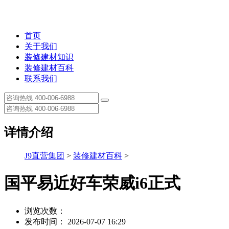
首页
关于我们
装修建材知识
装修建材百科
联系我们
详情介绍
J9直营集团
>
装修建材百科
>
国平易近好车荣威i6正式
浏览次数：
发布时间： 2026-07-07 16:29