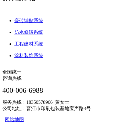
瓷砖铺贴系统
|
防水修缮系统
|
工程建材系统
|
涂料装饰系统
|
全国统一
咨询热线
400-006-6988
服务热线：18350578966 黄女士
公司地址：晋江市印刷包装基地宝声路3号
网站地图