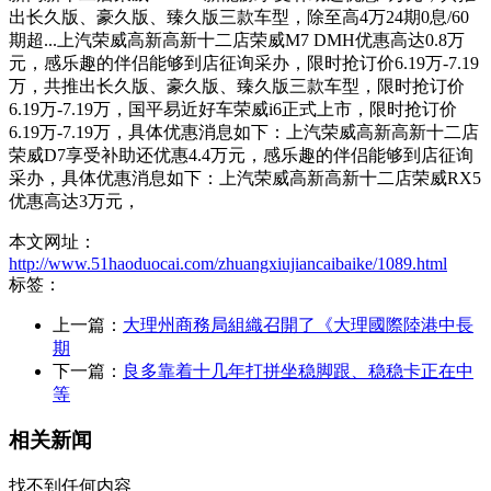
出长久版、豪久版、臻久版三款车型，除至高4万24期0息/60
期超...上汽荣威高新高新十二店荣威M7 DMH优惠高达0.8万
元，感乐趣的伴侣能够到店征询采办，限时抢订价6.19万-7.19
万，共推出长久版、豪久版、臻久版三款车型，限时抢订价
6.19万-7.19万，国平易近好车荣威i6正式上市，限时抢订价
6.19万-7.19万，具体优惠消息如下：上汽荣威高新高新十二店
荣威D7享受补助还优惠4.4万元，感乐趣的伴侣能够到店征询
采办，具体优惠消息如下：上汽荣威高新高新十二店荣威RX5
优惠高达3万元，
本文网址：
http://www.51haoduocai.com/zhuangxiujiancaibaike/1089.html
标签：
上一篇：
大理州商務局組織召開了《大理國際陸港中長
期
下一篇：
良多靠着十几年打拼坐稳脚跟、稳稳卡正在中
等
相关新闻
找不到任何内容