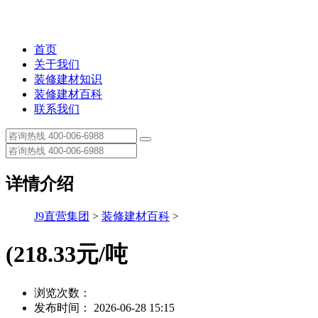
首页
关于我们
装修建材知识
装修建材百科
联系我们
详情介绍
J9直营集团
>
装修建材百科
>
(218.33元/吨
浏览次数：
发布时间： 2026-06-28 15:15