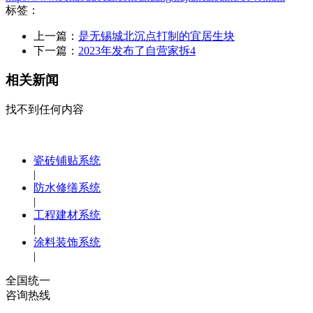
标签：
上一篇：
是无锡城北沉点打制的宜居生块
下一篇：
2023年发布了自营家拆4
相关新闻
找不到任何内容
瓷砖铺贴系统
|
防水修缮系统
|
工程建材系统
|
涂料装饰系统
|
全国统一
咨询热线