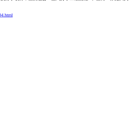
04.html